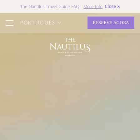
Close X
The Nautilus Travel Guide FAQ -
More Info
PORTUGUÊS
RESERVE AGORA