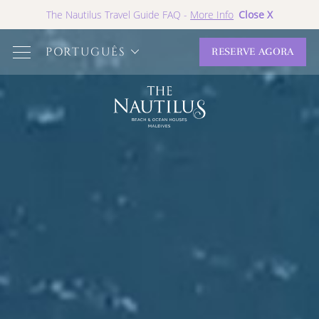
Close X
The Nautilus Travel Guide FAQ -
More Info
PORTUGUÊS
RESERVE AGORA