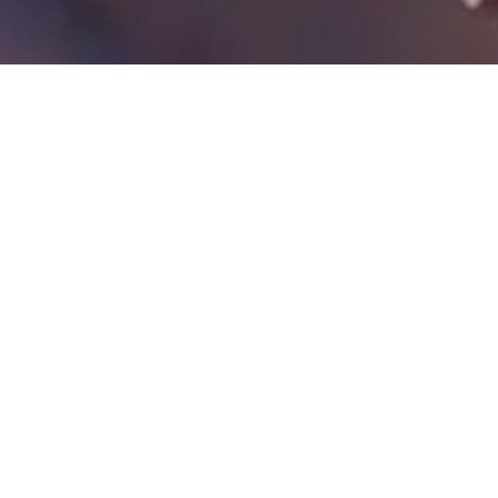
Die ultimative Poolside Lounge
Einfaches Essvergnügen unter dem
Sternenhimmel